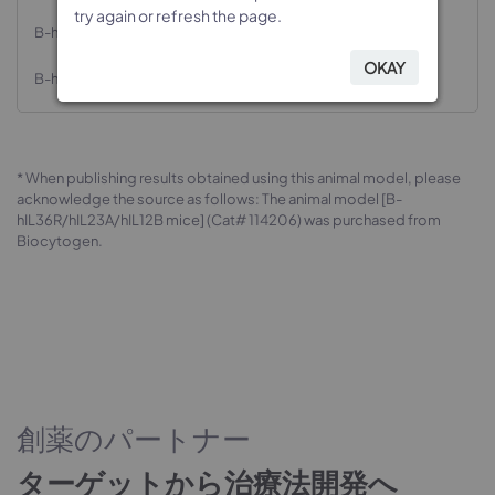
try again or refresh the page.
try again or refresh the page.
try again or refresh the page.
try again or refresh the page.
B-hIL23A/hIL12B mice
OKAY
OKAY
OKAY
OKAY
B-hIL23A/hIL12B, Rag2 KO mice
* When publishing results obtained using this animal model, please
acknowledge the source as follows: The animal model [B-
hIL36R/hIL23A/hIL12B mice] (Cat# 114206) was purchased from
Biocytogen.
創薬のパートナー
ターゲットから治療法開発へ