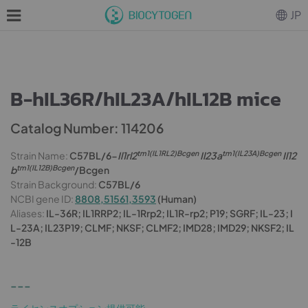
JP
B-hIL36R/hIL23A/hIL12B mice
Catalog Number: 114206
tm1(IL1RL2)Bcgen
tm1(IL23A)Bcgen
Strain Name:
C57BL/6-
Il1rl2
Il23a
Il12
tm1(IL12B)Bcgen
b
/Bcgen
Strain Background:
C57BL/6
NCBI gene ID:
8808,51561,3593
(Human)
Aliases:
IL-36R; IL1RRP2; IL-1Rrp2; IL1R-rp2; P19; SGRF; IL-23; I
L-23A; IL23P19; CLMF; NKSF; CLMF2; IMD28; IMD29; NKSF2; IL
-12B
---