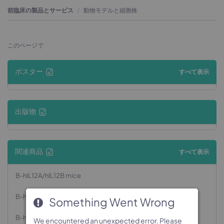
前臨床の製品とサービス
動物モデルと細胞株
このページで
ポスター
すべて表示
出版物
関連商品
すべて表示
B-hIL12A/hIL12B mice
B-hIL12A/hIL12B/hIL12RB1 plus/hIL12RB2 ad mice
Something Went Wrong
Something Went Wrong
Something Went Wrong
Something Went Wrong
B-hIL12A/hIL12B/hIL12RB1/hIL12RB2/hPLAUR mice
We encountered an unexpected error. Please
We encountered an unexpected error. Please
We encountered an unexpected error. Please
We encountered an unexpected error. Please