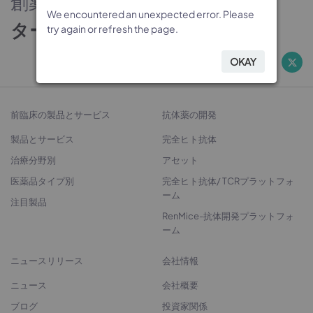
創薬のパートナー
We encountered an unexpected error. Please
We encountered an unexpected error. Please
We encountered an unexpected error. Please
We encountered an unexpected error. Please
ターゲットから治療法開発へ
try again or refresh the page.
try again or refresh the page.
try again or refresh the page.
try again or refresh the page.
OKAY
OKAY
OKAY
OKAY
前臨床の製品とサービス
抗体薬の開発
製品とサービス
完全ヒト抗体
治療分野別
アセット
医薬品タイプ別
完全ヒト抗体/ TCRプラットフォ
ーム
注目製品
RenMice-抗体開発プラットフォ
ーム
ニュースリリース
会社情報
ニュース
会社概要
ブログ
投資家関係