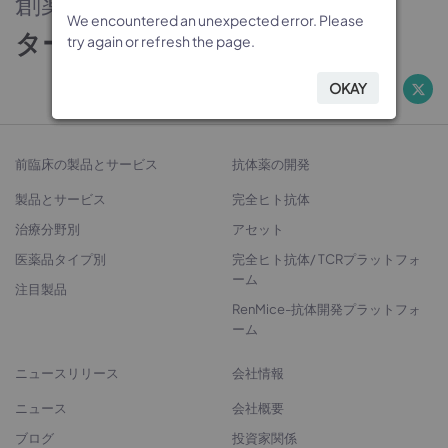
創薬のパートナー
We encountered an unexpected error. Please
We encountered an unexpected error. Please
We encountered an unexpected error. Please
We encountered an unexpected error. Please
ターゲットから治療法開発へ
try again or refresh the page.
try again or refresh the page.
try again or refresh the page.
try again or refresh the page.
OKAY
OKAY
OKAY
OKAY
前臨床の製品とサービス
抗体薬の開発
製品とサービス
完全ヒト抗体
治療分野別
アセット
医薬品タイプ別
完全ヒト抗体/ TCRプラットフォ
ーム
注目製品
RenMice-抗体開発プラットフォ
ーム
ニュースリリース
会社情報
ニュース
会社概要
ブログ
投資家関係