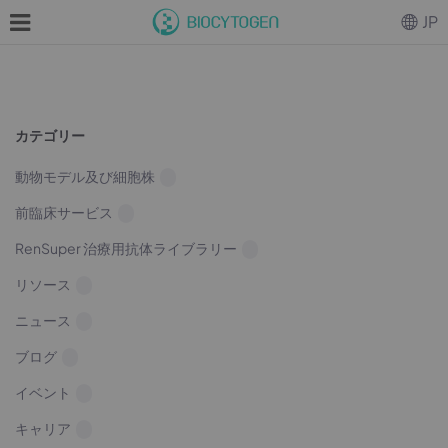
JP
カテゴリー
動物モデル及び細胞株
前臨床サービス
RenSuper 治療用抗体ライブラリー
リソース
ニュース
ブログ
イベント
キャリア