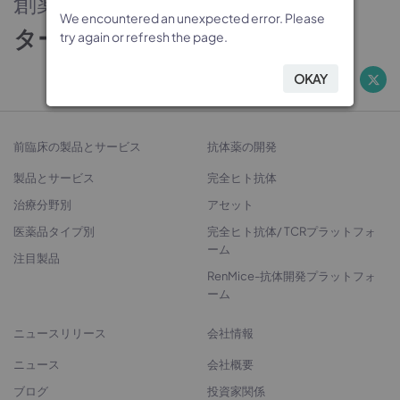
創薬のパートナー
We encountered an unexpected error. Please
We encountered an unexpected error. Please
We encountered an unexpected error. Please
We encountered an unexpected error. Please
ターゲットから治療法開発へ
try again or refresh the page.
try again or refresh the page.
try again or refresh the page.
try again or refresh the page.
OKAY
OKAY
OKAY
OKAY
前臨床の製品とサービス
抗体薬の開発
製品とサービス
完全ヒト抗体
治療分野別
アセット
医薬品タイプ別
完全ヒト抗体/ TCRプラットフォ
ーム
注目製品
RenMice-抗体開発プラットフォ
ーム
ニュースリリース
会社情報
ニュース
会社概要
ブログ
投資家関係