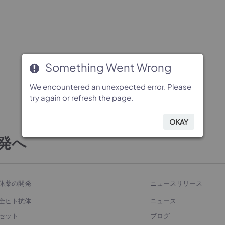
Something Went Wrong
Something Went Wrong
Something Went Wrong
Something Went Wrong
We encountered an unexpected error. Please
We encountered an unexpected error. Please
We encountered an unexpected error. Please
We encountered an unexpected error. Please
try again or refresh the page.
try again or refresh the page.
try again or refresh the page.
try again or refresh the page.
OKAY
OKAY
OKAY
OKAY
発へ
体薬の開発
ニュースリリース
全ヒト抗体
ニュース
セット
ブログ