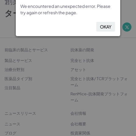
創薬のパートナー
We encountered an unexpected error. Please
We encountered an unexpected error. Please
We encountered an unexpected error. Please
We encountered an unexpected error. Please
ターゲットから治療法開発へ
try again or refresh the page.
try again or refresh the page.
try again or refresh the page.
try again or refresh the page.
OKAY
OKAY
OKAY
OKAY
前臨床の製品とサービス
抗体薬の開発
製品とサービス
完全ヒト抗体
治療分野別
アセット
医薬品タイプ別
完全ヒト抗体/ TCRプラットフォ
ーム
注目製品
RenMice-抗体開発プラットフォ
ーム
ニュースリリース
会社情報
ニュース
会社概要
ブログ
投資家関係