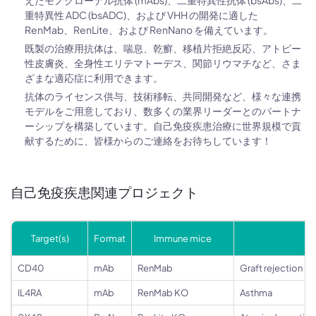
えたモノクローナル抗体 (mAbs)、二重特異性抗体 (bsAbs)、二
重特異性 ADC (bsADC)、および VHH の開発に適した
RenMab、RenLite、および RenNano を備えています。
既製の治療用抗体は、喘息、乾癬、移植片拒絶反応、アトピー
性皮膚炎、全身性エリテマトーデス、関節リウマチなど、さま
ざまな適応症に利用できます。
抗体のライセンス供与、技術移転、共同開発など、様々な連携
モデルをご用意しており、数多くの業界リーダーとのパートナ
ーシップを構築しています。自己免疫疾患治療に世界規模で貢
献するために、皆様からのご連絡をお待ちしています！
自己免疫疾患関連プロジェクト
Target(s)
Format
Immune mice
CD40
mAb
RenMab
Graft rejection
IL4RA
mAb
RenMab KO
Asthma