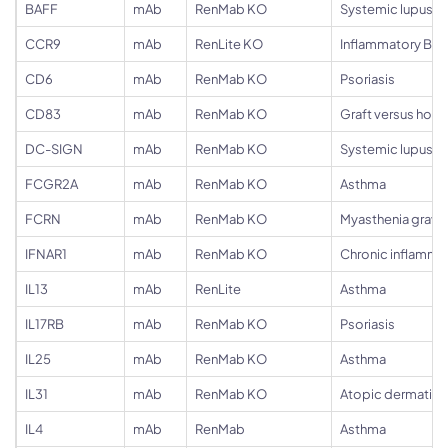
BAFF
mAb
RenMab KO
Systemic lupus er
CCR9
mAb
RenLite KO
Inflammatory Bow
CD6
mAb
RenMab KO
Psoriasis
CD83
mAb
RenMab KO
Graft versus host
DC-SIGN
mAb
RenMab KO
Systemic lupus e
FCGR2A
mAb
RenMab KO
Asthma
FCRN
mAb
RenMab KO
Myasthenia grav
IFNAR1
mAb
RenMab KO
Chronic inflamma
IL13
mAb
RenLite
Asthma
IL17RB
mAb
RenMab KO
Psoriasis
IL25
mAb
RenMab KO
Asthma
IL31
mAb
RenMab KO
Atopic dermatitis
IL4
mAb
RenMab
Asthma