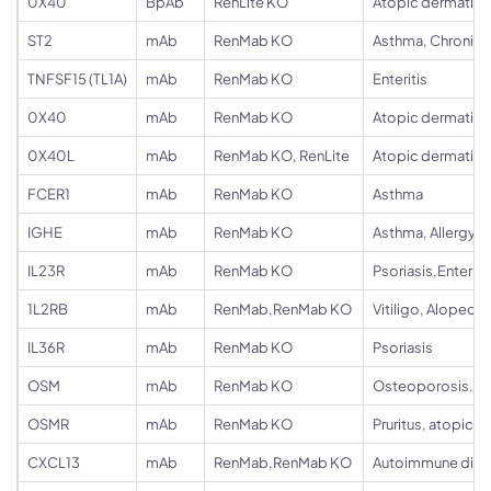
0X40
BpAb
RenLite KO
Atopic dermatitis
ST2
mAb
RenMab KO
Asthma, Chronic 
TNFSF15 (TL1A)
mAb
RenMab KO
Enteritis
0X40
mAb
RenMab KO
Atopic dermatitis
0X40L
mAb
RenMab KO, RenLite
Atopic dermatitis
FCER1
mAb
RenMab KO
Asthma
IGHE
mAb
RenMab KO
Asthma, Allergy, Al
IL23R
mAb
RenMab KO
Psoriasis,Enteriti
1L2RB
mAb
RenMab,RenMab KO
Vitiligo, Alopecia
IL36R
mAb
RenMab KO
Psoriasis
OSM
mAb
RenMab KO
Osteoporosis.Per
OSMR
mAb
RenMab KO
Pruritus, atopic d
CXCL13
mAb
RenMab,RenMab KO
Autoimmune dise