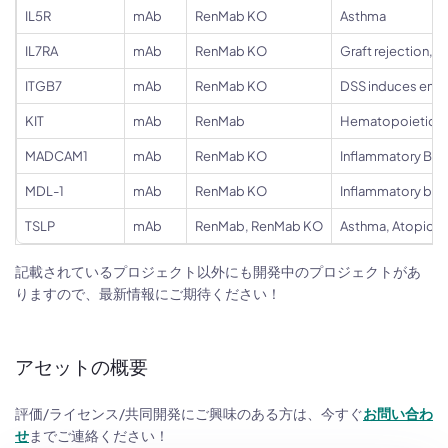
IL5R
mAb
RenMab KO
Asthma
IL7RA
mAb
RenMab KO
Graft rejection, A
ITGB7
mAb
RenMab KO
DSS induces enter
KIT
mAb
RenMab
Hematopoietic st
MADCAM1
mAb
RenMab KO
Inflammatory Bow
MDL-1
mAb
RenMab KO
Inflammatory bow
TSLP
mAb
RenMab, RenMab KO
Asthma, Atopic D
記載されているプロジェクト以外にも開発中のプロジェクトがあ
りますので、最新情報にご期待ください！
アセットの概要
評価/ライセンス/共同開発にご興味のある方は、今すぐ
お問い合わ
せ
までご連絡ください！